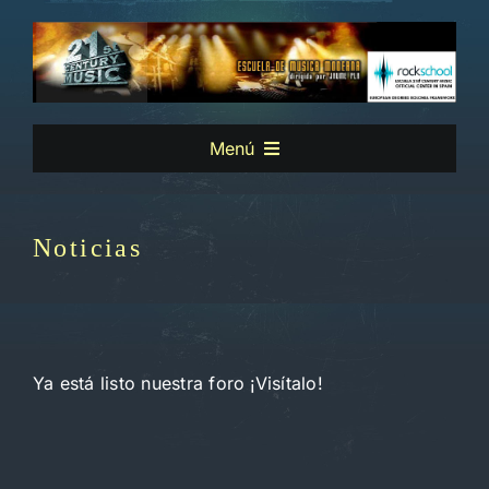
Saltar
al
contenido
Menú
Inicio
Noticias
Quienes Somos
Instalaciones
Ya está listo nuestra foro ¡Visítalo!
Cursos