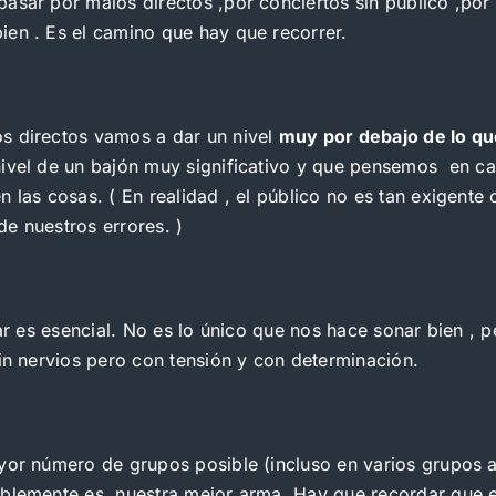
asar por malos directos ,por conciertos sin público ,por
ien . Es el camino que hay que recorrer.
s directos vamos a dar un nivel
muy por debajo de lo q
ivel de un bajón muy significativo y que pensemos  en ca
n las cosas. ( En realidad , el público no es tan exigen
e nuestros errores. )
car es esencial. No es lo único que nos hace sonar bien , 
sin nervios pero con tensión y con determinación.
yor número de grupos posible (incluso en varios grupos a 
blemente es nuestra mejor arma .Hay que recordar que el