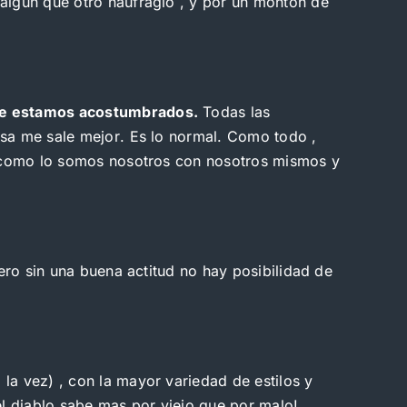
 algun que otro naufragio , y por un montón de
ue estamos acostumbrados.
Todas las
sa me sale mejor. Es lo normal. Como todo ,
te como lo somos nosotros con nosotros mismos y
pero sin una buena actitud no hay posibilidad de
la vez) , con la mayor variedad de estilos y
 diablo sabe mas por viejo que por malo!