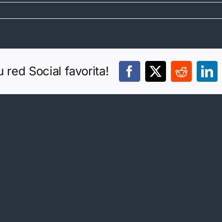
red Social favorita!
Facebook
X
Reddit
Li