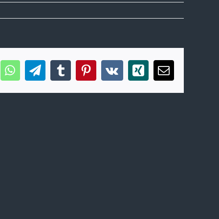
nkedIn
WhatsApp
Telegram
Tumblr
Pinterest
Vk
Xing
Correo
electrónico